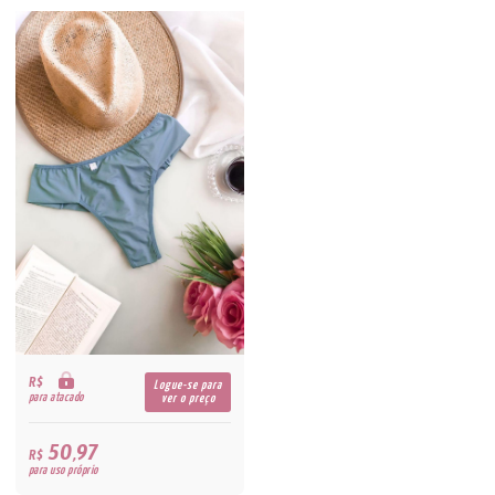
R$
Logue-se para
para atacado
ver o preço
50,97
R$
para uso próprio