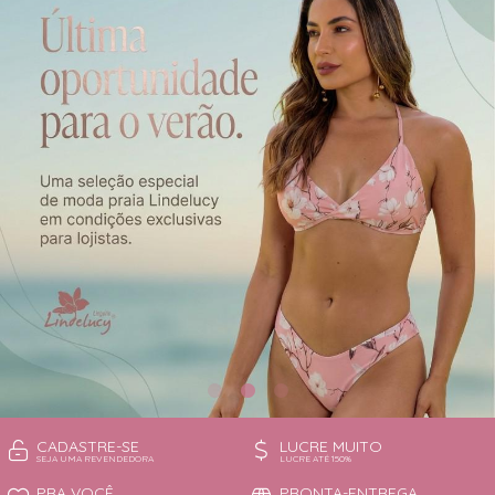
CAMISOLA
TODOS DE OUTLET
CONJUNTO
CONJUNTO BIQUÍNI
MAIÔ
PIJAMA DE VERÃO
ROBE
TOP
CADASTRE-SE
LUCRE MUITO
SEJA UMA REVENDEDORA
LUCRE ATÉ 150%
PRA VOCÊ
PRONTA-ENTREGA