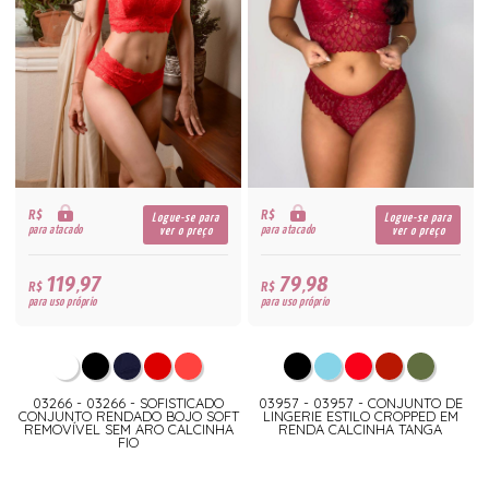
R$
R$
Logue-se para
Logue-se para
para atacado
para atacado
ver o preço
ver o preço
119,97
79,98
R$
R$
para uso próprio
para uso próprio
03266 - 03266 - SOFISTICADO
03957 - 03957 - CONJUNTO DE
CONJUNTO RENDADO BOJO SOFT
LINGERIE ESTILO CROPPED EM
REMOVÍVEL SEM ARO CALCINHA
RENDA CALCINHA TANGA
FIO