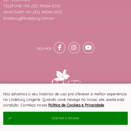
TELEFONE +55 (35) 99264-0012
WHATSAPP +55 (35) 99264-0012
lindelucy@lindelucy.com.br
® TODOS DIREITOS RESERVADOS
Nós salvamos o seu histórico de uso pra oferecer a melhor experiência
na Lindelucy Lingerie. Quando você navega no nosso site, aceita esta
condição. Conheça nossa
Política de Cookies e Privacidade
.
SITE 100% SEGURO
PLATAFORMA B2B
ACEITAR E FECHAR