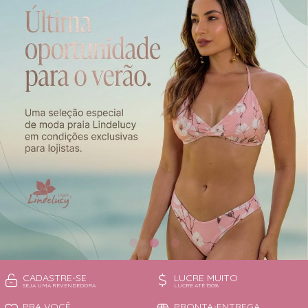
CAMISOLA
TODOS DE OUTLET
CONJUNTO
CONJUNTO BIQUÍNI
MAIÔ
PIJAMA DE VERÃO
ROBE
TOP
CADASTRE-SE
LUCRE MUITO
SEJA UMA REVENDEDORA
LUCRE ATÉ 150%
PRA VOCÊ
PRONTA-ENTREGA