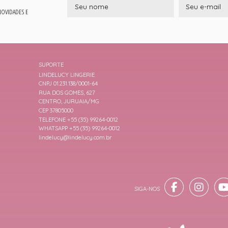
 NOVIDADES E
SUPORTE
LINDELUCY LINGERIE
CNPJ 01.231.138/0001-64
RUA DOS GOMES, 627
CENTRO, JURUAIA/MG
CEP 37805000
TELEFONE +55 (35) 99264-0012
WHATSAPP +55 (35) 99264-0012
lindelucy@lindelucy.com.br