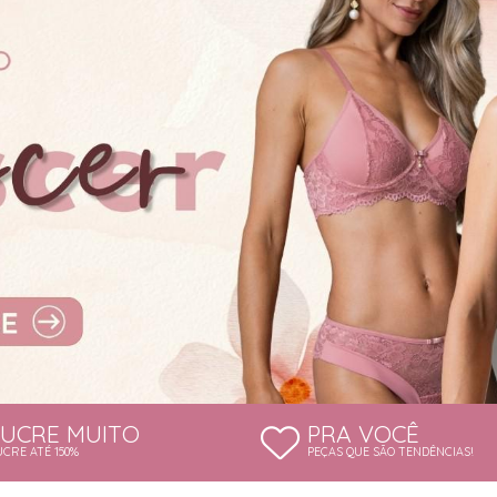
LUCRE MUITO
PRA VOCÊ
UCRE ATÉ 150%
PEÇAS QUE SÃO TENDÊNCIAS!