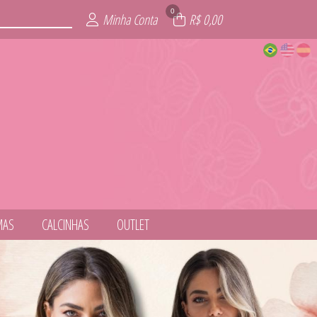
0
Minha Conta
R$ 0,00
MAS
CALCINHAS
OUTLET
NESS
ITE
AIA
AS
IE
L
S
T
S