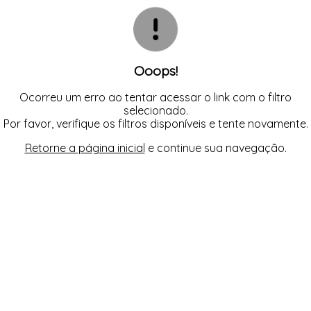
CAMISOLA
TODOS DE OUTLET
CONJUNTO
CONJUNTO BIQUÍNI
MAIÔ
PIJAMA DE VERÃO
ROBE
Ooops!
TOP
Ocorreu um erro ao tentar acessar o link com o filtro
selecionado.
Por favor, verifique os filtros disponíveis e tente novamente.
Retorne a página inicial
e continue sua navegação.