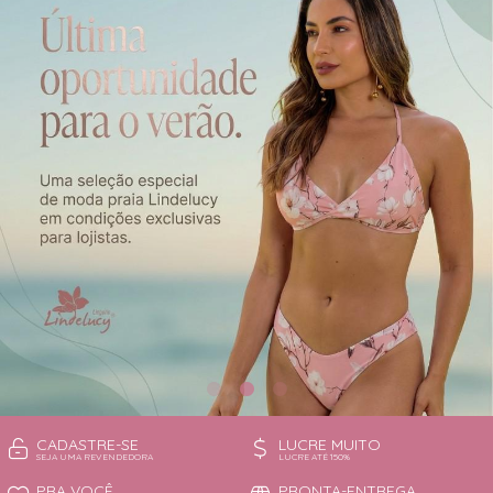
CAMISOLA
TODOS DE OUTLET
CONJUNTO
CONJUNTO BIQUÍNI
MAIÔ
PIJAMA DE VERÃO
ROBE
TOP
CADASTRE-SE
LUCRE MUITO
SEJA UMA REVENDEDORA
LUCRE ATÉ 150%
PRA VOCÊ
PRONTA-ENTREGA