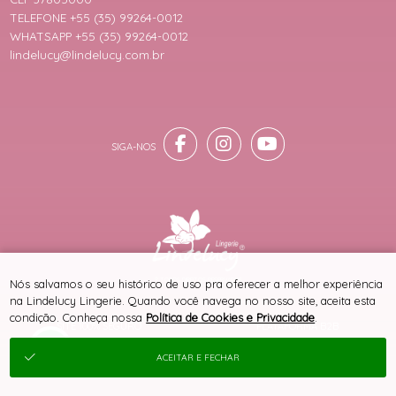
TELEFONE +55 (35) 99264-0012
WHATSAPP +55 (35) 99264-0012
lindelucy@lindelucy.com.br
® TODOS DIREITOS RESERVADOS
Nós salvamos o seu histórico de uso pra oferecer a melhor experiência
na Lindelucy Lingerie. Quando você navega no nosso site, aceita esta
condição. Conheça nossa
Política de Cookies e Privacidade
.
SITE 100% SEGURO
PLATAFORMA B2B
ACEITAR E FECHAR