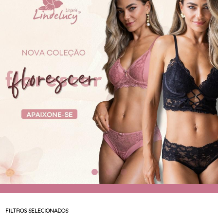
CAMISOLA
TODOS DE OUTLET
CONJUNTO
CONJUNTO BIQUÍNI
MAIÔ
PIJAMA DE VERÃO
ROBE
TOP
FILTROS SELECIONADOS