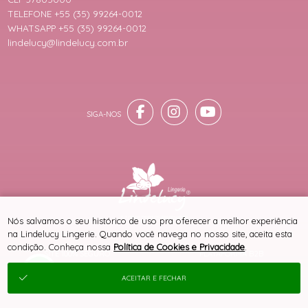
TELEFONE +55 (35) 99264-0012
WHATSAPP +55 (35) 99264-0012
lindelucy@lindelucy.com.br
® TODOS DIREITOS RESERVADOS
Nós salvamos o seu histórico de uso pra oferecer a melhor experiência
na Lindelucy Lingerie. Quando você navega no nosso site, aceita esta
condição. Conheça nossa
Política de Cookies e Privacidade
.
SITE 100% SEGURO
PLATAFORMA B2B
ACEITAR E FECHAR