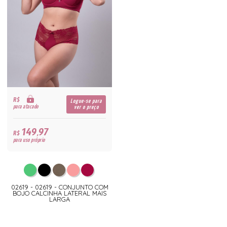
R$
Logue-se para
para atacado
ver o preço
149,97
R$
para uso próprio
02619 - 02619 - CONJUNTO COM
BOJO CALCINHA LATERAL MAIS
LARGA