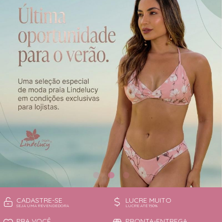
CAMISOLA
TODOS DE OUTLET
CONJUNTO
CONJUNTO BIQUÍNI
MAIÔ
PIJAMA DE VERÃO
ROBE
TOP
CADASTRE-SE
LUCRE MUITO
SEJA UMA REVENDEDORA
LUCRE ATÉ 150%
PRA VOCÊ
PRONTA-ENTREGA