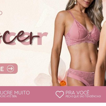
LUCRE MUITO
PRA VOCÊ
UCRE ATÉ 150%
PEÇAS QUE SÃO TENDÊNCIAS!