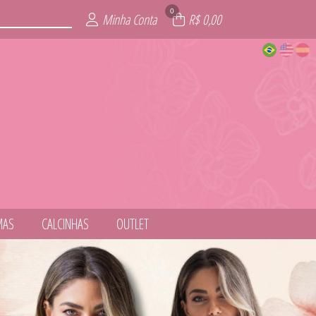
0
Minha Conta
R$ 0,00
MAS
CALCINHAS
OUTLET
NESS
ITE
AIA
AS
IE
L
S
T
S