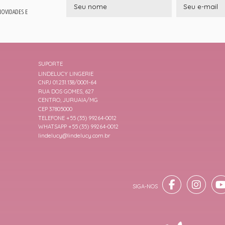
 NOVIDADES E
SUPORTE
LINDELUCY LINGERIE
CNPJ 01.231.138/0001-64
RUA DOS GOMES, 627
CENTRO, JURUAIA/MG
CEP 37805000
TELEFONE +55 (35) 99264-0012
WHATSAPP +55 (35) 99264-0012
lindelucy@lindelucy.com.br