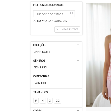
FILTROS SELECIONADOS
EUPHORIA FLORAL 019
LIMPAR FILTROS
COLEÇÕES
LINHA NOITE
GÊNEROS
FEMININO
CATEGORIAS
BABY DOLL
TAMANHOS
P
M
G
GG
CORES