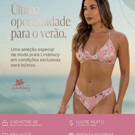
CAMISOLA
TODOS DE OUTLET
CONJUNTO
CONJUNTO BIQUÍNI
MAIÔ
PIJAMA DE VERÃO
ROBE
TOP
CADASTRE-SE
LUCRE MUITO
SEJA UMA REVENDEDORA
LUCRE ATÉ 150%
PRA VOCÊ
PRONTA-ENTREGA