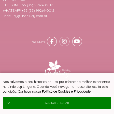
TELEFONE +55 (35) 99264-0012
WHATSAPP +55 (35) 99264-0012
lindelucy@lindelucy.com.br
® TODOS DIREITOS RESERVADOS
Nós salvamos o seu histórico de uso pra oferecer a melhor experiência
na Lindelucy Lingerie. Quando você navega no nosso site, aceita esta
condição. Conheça nossa
Política de Cookies e Privacidade
.
SITE 100% SEGURO
PLATAFORMA B2B
ACEITAR E FECHAR