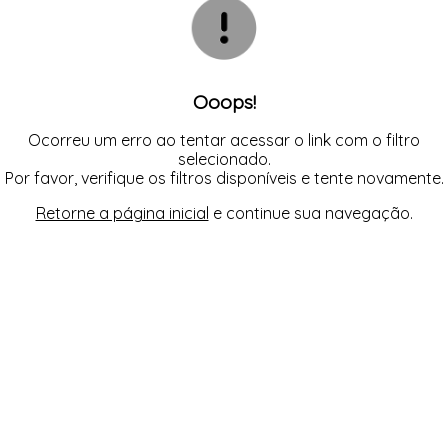
CAMISOLA
TODOS DE OUTLET
CONJUNTO
CONJUNTO BIQUÍNI
MAIÔ
PIJAMA DE VERÃO
ROBE
Ooops!
TOP
Ocorreu um erro ao tentar acessar o link com o filtro
selecionado.
Por favor, verifique os filtros disponíveis e tente novamente.
Retorne a página inicial
e continue sua navegação.