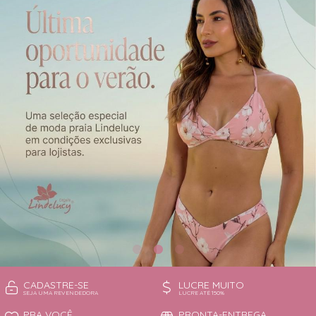
CAMISOLA
TODOS DE OUTLET
CONJUNTO
CONJUNTO BIQUÍNI
MAIÔ
PIJAMA DE VERÃO
ROBE
TOP
CADASTRE-SE
LUCRE MUITO
SEJA UMA REVENDEDORA
LUCRE ATÉ 150%
PRA VOCÊ
PRONTA-ENTREGA