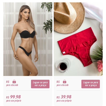
R$
R$
Logue-se para
Logue-se para
para atacado
para atacado
ver o preço
ver o preço
99,98
39,98
R$
R$
para uso próprio
para uso próprio