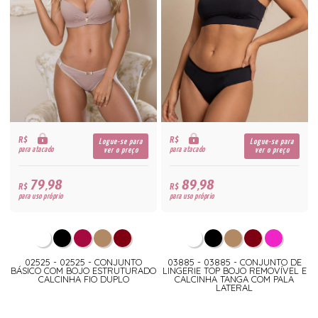
R$
R$
Logue-se para
Logue-se para
para atacado
para atacado
ver o preço
ver o preço
79,98
89,98
R$
R$
para uso próprio
para uso próprio
02525 - 02525 - CONJUNTO
03885 - 03885 - CONJUNTO DE
BÁSICO COM BOJO ESTRUTURADO
LINGERIE TOP BOJO REMOVÍVEL E
CALCINHA FIO DUPLO
CALCINHA TANGA COM PALA
LATERAL