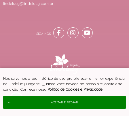
lindelucy@lindelucy.com.br
® TODOS DIREITOS RESERVADOS
Nós salvamos o seu histórico de uso pra oferecer a melhor experiência
na Lindelucy Lingerie. Quando você navega no nosso site, aceita esta
condição. Conheça nossa
Política de Cookies e Privacidade
.
SITE 100% SEGURO
PLATAFORMA B2B
ACEITAR E FECHAR