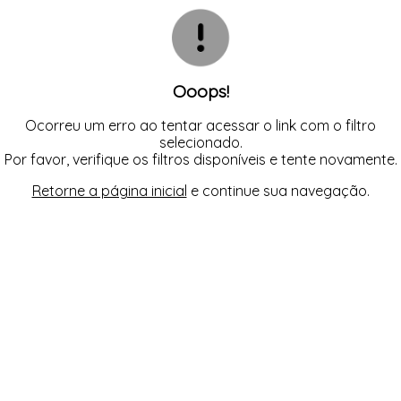
CAMISOLA
TODOS DE OUTLET
CONJUNTO
CONJUNTO BIQUÍNI
MAIÔ
PIJAMA DE VERÃO
ROBE
Ooops!
TOP
Ocorreu um erro ao tentar acessar o link com o filtro
selecionado.
Por favor, verifique os filtros disponíveis e tente novamente.
Retorne a página inicial
e continue sua navegação.