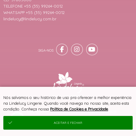
TELEFONE +55 (35) 99264-0012
WHATSAPP +55 (35) 99264-0012
lindelucy@lindelucy.com.br
® TODOS DIREITOS RESERVADOS
Nós salvamos o seu histórico de uso pra oferecer a melhor experiência
na Lindelucy Lingerie. Quando você navega no nosso site, aceita esta
condição. Conheça nossa
Política de Cookies e Privacidade
.
SITE 100% SEGURO
PLATAFORMA B2B
ACEITAR E FECHAR