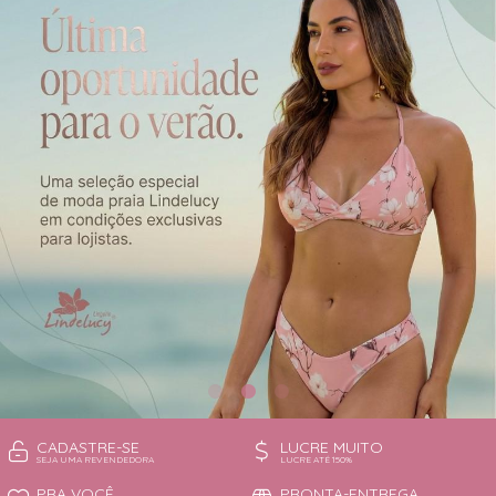
CAMISOLA
TODOS DE OUTLET
CONJUNTO
CONJUNTO BIQUÍNI
MAIÔ
PIJAMA DE VERÃO
ROBE
TOP
CADASTRE-SE
LUCRE MUITO
SEJA UMA REVENDEDORA
LUCRE ATÉ 150%
PRA VOCÊ
PRONTA-ENTREGA