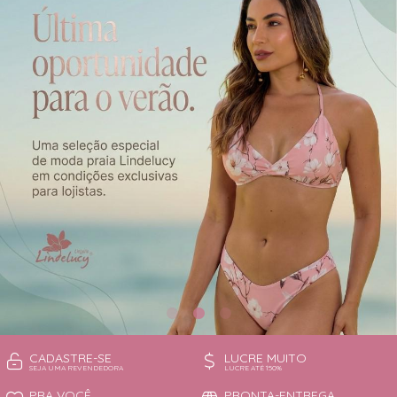
CAMISOLA
TODOS DE OUTLET
CONJUNTO
CONJUNTO BIQUÍNI
MAIÔ
PIJAMA DE VERÃO
ROBE
TOP
CADASTRE-SE
LUCRE MUITO
SEJA UMA REVENDEDORA
LUCRE ATÉ 150%
PRA VOCÊ
PRONTA-ENTREGA