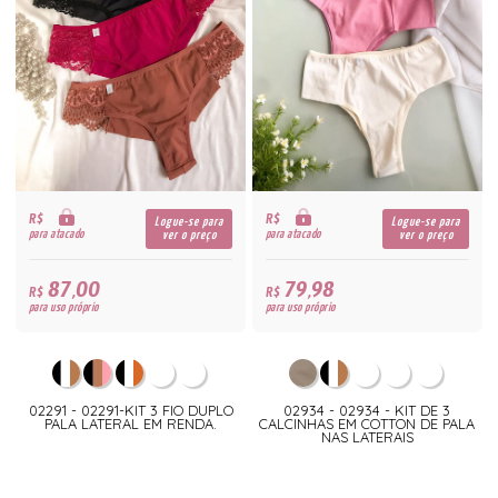
R$
R$
Logue-se para
Logue-se para
para atacado
para atacado
ver o preço
ver o preço
87,00
79,98
R$
R$
para uso próprio
para uso próprio
02291 - 02291-KIT 3 FIO DUPLO
02934 - 02934 - KIT DE 3
PALA LATERAL EM RENDA.
CALCINHAS EM COTTON DE PALA
NAS LATERAIS