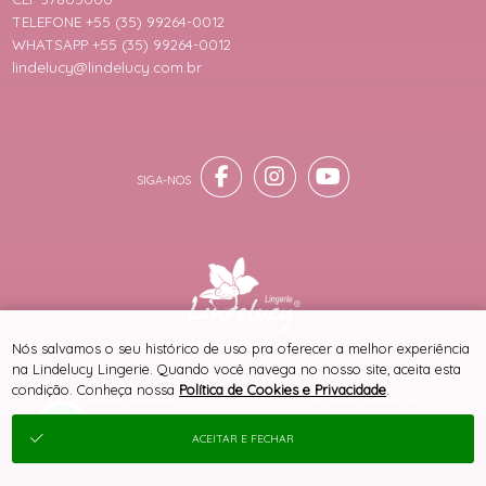
TELEFONE +55 (35) 99264-0012
WHATSAPP +55 (35) 99264-0012
lindelucy@lindelucy.com.br
® TODOS DIREITOS RESERVADOS
Nós salvamos o seu histórico de uso pra oferecer a melhor experiência
na Lindelucy Lingerie. Quando você navega no nosso site, aceita esta
condição. Conheça nossa
Política de Cookies e Privacidade
.
SITE 100% SEGURO
PLATAFORMA B2B
ACEITAR E FECHAR