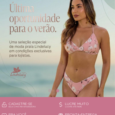
CAMISOLA
TODOS DE OUTLET
CONJUNTO
CONJUNTO BIQUÍNI
MAIÔ
PIJAMA DE VERÃO
ROBE
TOP
CADASTRE-SE
LUCRE MUITO
SEJA UMA REVENDEDORA
LUCRE ATÉ 150%
PRA VOCÊ
PRONTA-ENTREGA