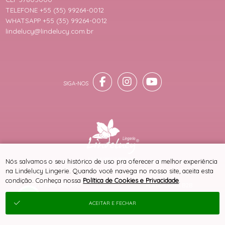
TELEFONE +55 (35) 99264-0012
WHATSAPP +55 (35) 99264-0012
lindelucy@lindelucy.com.br
® TODOS DIREITOS RESERVADOS
Nós salvamos o seu histórico de uso pra oferecer a melhor experiência
na Lindelucy Lingerie. Quando você navega no nosso site, aceita esta
condição. Conheça nossa
Política de Cookies e Privacidade
.
SITE 100% SEGURO
PLATAFORMA B2B
ACEITAR E FECHAR