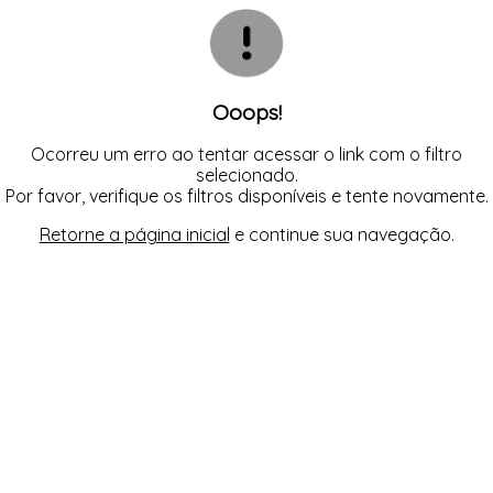
CAMISOLA
TODOS DE OUTLET
CONJUNTO
CONJUNTO BIQUÍNI
MAIÔ
PIJAMA DE VERÃO
ROBE
Ooops!
TOP
Ocorreu um erro ao tentar acessar o link com o filtro
selecionado.
Por favor, verifique os filtros disponíveis e tente novamente.
Retorne a página inicial
e continue sua navegação.