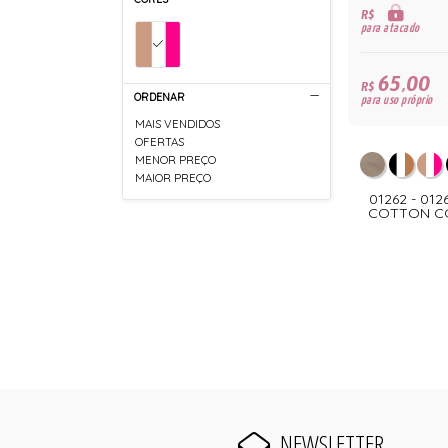
R$
para atacado
65,00
R$
ORDENAR
para uso próprio
MAIS VENDIDOS
OFERTAS
MENOR PREÇO
MAIOR PREÇO
01262 - 012
COTTON CO
NEWSLETTER