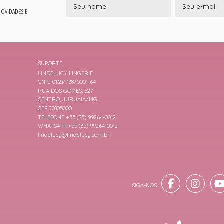
 NOVIDADES E
SUPORTE
LINDELUCY LINGERIE
CNPJ 01.231.138/0001-64
RUA DOS GOMES, 627
CENTRO, JURUAIA/MG
CEP 37805000
TELEFONE +55 (35) 99264-0012
WHATSAPP +55 (35) 99264-0012
lindelucy@lindelucy.com.br