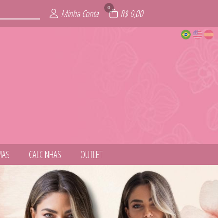
0
Minha Conta
R$ 0,00
MAS
CALCINHAS
OUTLET
NESS
ITE
AIA
AS
IE
L
S
T
S