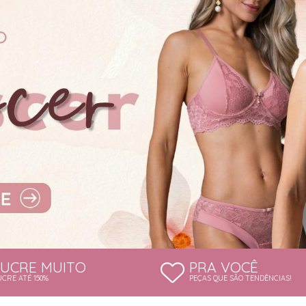
LUCRE MUITO
PRA VOCÊ
UCRE ATÉ 150%
PEÇAS QUE SÃO TENDÊNCIAS!