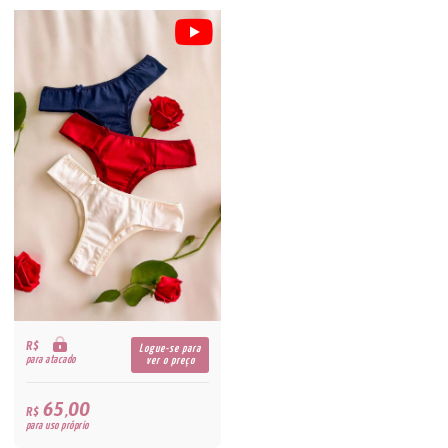
R$
Logue-se para
para atacado
ver o preço
65,00
R$
para uso próprio