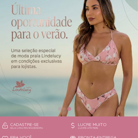
CAMISOLA
TODOS DE OUTLET
CONJUNTO
CONJUNTO BIQUÍNI
MAIÔ
PIJAMA DE VERÃO
ROBE
TOP
CADASTRE-SE
LUCRE MUITO
SEJA UMA REVENDEDORA
LUCRE ATÉ 150%
PRA VOCÊ
PRONTA-ENTREGA