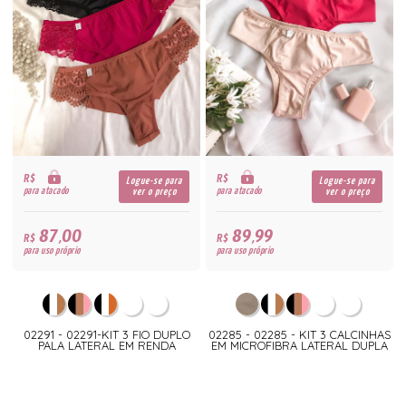
R$
R$
Logue-se para
Logue-se para
para atacado
para atacado
ver o preço
ver o preço
87,00
89,99
R$
R$
para uso próprio
para uso próprio
02291 - 02291-KIT 3 FIO DUPLO
02285 - 02285 - KIT 3 CALCINHAS
PALA LATERAL EM RENDA
EM MICROFIBRA LATERAL DUPLA