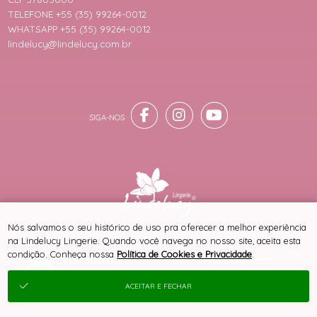
TELEFONE +55 (35) 99264-0012
WHATSAPP +55 (35) 99264-0012
lindelucy@lindelucy.com.br
® TODOS DIREITOS RESERVADOS
Nós salvamos o seu histórico de uso pra oferecer a melhor experiência
na Lindelucy Lingerie. Quando você navega no nosso site, aceita esta
condição. Conheça nossa
Política de Cookies e Privacidade
.
SITE 100% SEGURO
PLATAFORMA B2B
ACEITAR E FECHAR