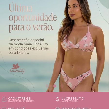
CAMISOLA
TODOS DE OUTLET
CONJUNTO
CONJUNTO BIQUÍNI
MAIÔ
PIJAMA DE VERÃO
ROBE
TOP
CADASTRE-SE
LUCRE MUITO
SEJA UMA REVENDEDORA
LUCRE ATÉ 150%
PRA VOCÊ
PRONTA-ENTREGA