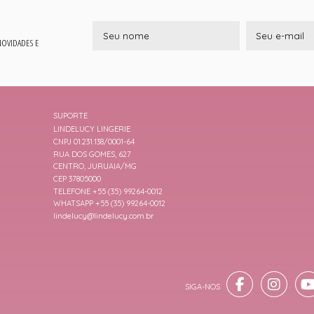
 NOVIDADES E
SUPORTE
LINDELUCY LINGERIE
CNPJ 01.231.138/0001-64
RUA DOS GOMES, 627
CENTRO, JURUAIA/MG
CEP 37805000
TELEFONE +55 (35) 99264-0012
WHATSAPP +55 (35) 99264-0012
lindelucy@lindelucy.com.br