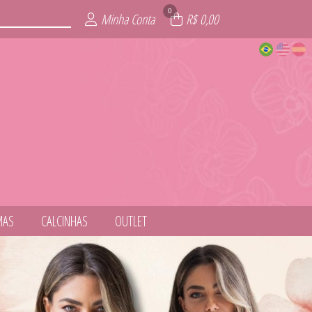
0
Minha Conta
R$ 0,00
MAS
CALCINHAS
OUTLET
NESS
ITE
AIA
AS
IE
L
S
T
S