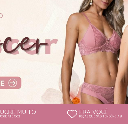
LUCRE MUITO
PRA VOCÊ
UCRE ATÉ 150%
PEÇAS QUE SÃO TENDÊNCIAS!