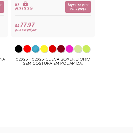
R$
a
Logue-se para
para atacado
ver o preço
77,97
R$
para uso próprio
 NA
02925 - 02925-CUECA BOXER DIORIO
SEM COSTURA EM POLIAMIDA.