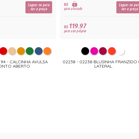
R$
Logue-se para
Logue-se par
para atacado
ver o preço
ver o preço
119,97
R$
para uso próprio
2194 - CALCINHA AVULSA
02238 - 02238-BLUSINHA FRANZIDO
ONTO ABERTO
LATERAL.