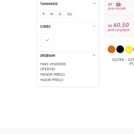
R$
TAMANHOS
para atacado
P
M
G
GG
40,50
R$
CORES
para uso próprio
ORDENAR
02194 - 0
P
MAIS VENDIDOS
OFERTAS
MENOR PREÇO
MAIOR PREÇO