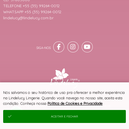
TELEFONE +55 (35) 99264-0012
WHATSAPP +55 (35) 99264-0012
lindelucy@lindelucy.com.br
® TODOS DIREITOS RESERVADOS
Nós salvamos o seu histórico de uso pra oferecer a melhor experiência
na Lindelucy Lingerie. Quando você navega no nosso site, aceita esta
condição. Conheça nossa
Política de Cookies e Privacidade
.
SITE 100% SEGURO
PLATAFORMA B2B
ACEITAR E FECHAR