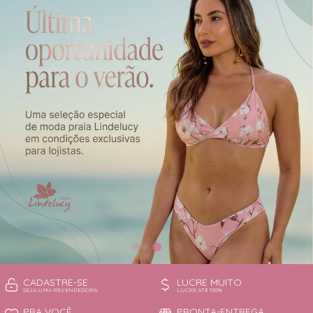
CAMISOLA
TODOS DE OUTLET
CONJUNTO
CONJUNTO BIQUÍNI
MAIÔ
PIJAMA DE VERÃO
ROBE
TOP
CADASTRE-SE
LUCRE MUITO
SEJA UMA REVENDEDORA
LUCRE ATÉ 150%
PRA VOCÊ
PRONTA-ENTREGA