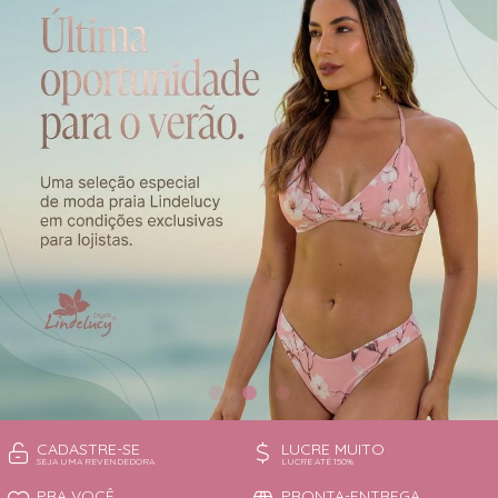
CAMISOLA
TODOS DE OUTLET
CONJUNTO
CONJUNTO BIQUÍNI
MAIÔ
PIJAMA DE VERÃO
ROBE
TOP
CADASTRE-SE
LUCRE MUITO
SEJA UMA REVENDEDORA
LUCRE ATÉ 150%
PRA VOCÊ
PRONTA-ENTREGA