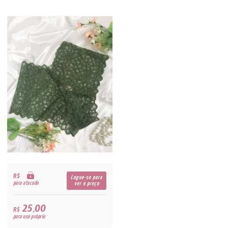
R$
Logue-se para
para atacado
ver o preço
25,00
R$
para uso próprio