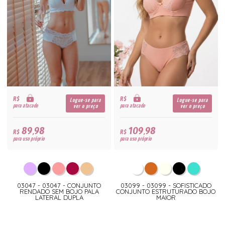
R$
R$
Logue-se para
Logue-se para
para atacado
para atacado
ver o preço
ver o preço
89,98
109,98
R$
R$
para uso próprio
para uso próprio
03047 - 03047 - CONJUNTO
03099 - 03099 - SOFISTICADO
RENDADO SEM BOJO PALA
CONJUNTO ESTRUTURADO BOJO
LATERAL DUPLA
MAIOR