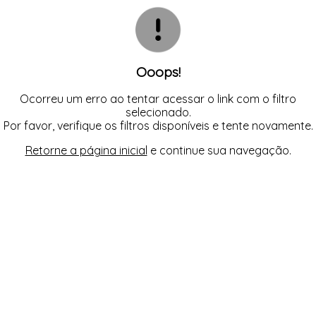
CAMISOLA
TODOS DE OUTLET
CONJUNTO
CONJUNTO BIQUÍNI
MAIÔ
PIJAMA DE VERÃO
ROBE
Ooops!
TOP
Ocorreu um erro ao tentar acessar o link com o filtro
selecionado.
Por favor, verifique os filtros disponíveis e tente novamente.
Retorne a página inicial
e continue sua navegação.