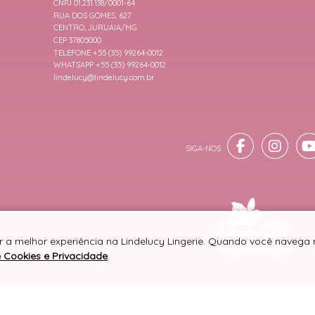
CNPJ 01.231.138/0001-64
RUA DOS GOMES, 627
CENTRO, JURUAIA/MG
CEP 37805000
TELEFONE +55 (35) 99264-0012
WHATSAPP +55 (35) 99264-0012
lindelucy@lindelucy.com.br
r a melhor experiência na Lindelucy Lingerie. Quando você navega n
e Cookies e Privacidade
.
® TODOS DIREITOS RESERVADOS