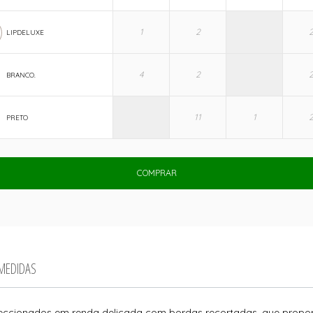
LIPDELUXE
BRANCO.
PRETO
COMPRAR
 MEDIDAS
onfeccionados em renda delicada com bordas recortadas, que propo