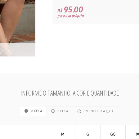
95,00
R$
para uso próprio
INFORME O TAMANHO, A COR E QUANTIDADE
+1 PEÇA
-1 PEÇA
PREENCHER A QTDE
M
G
GG
X