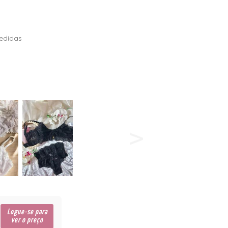
edidas
Logue-se para
ver o preço