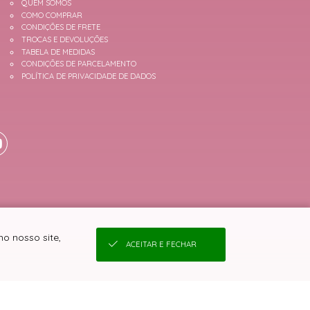
QUEM SOMOS
COMO COMPRAR
CONDIÇÕES DE FRETE
TROCAS E DEVOLUÇÕES
TABELA DE MEDIDAS
CONDIÇÕES DE PARCELAMENTO
POLÍTICA DE PRIVACIDADE DE DADOS
o nosso site,
ACEITAR E FECHAR