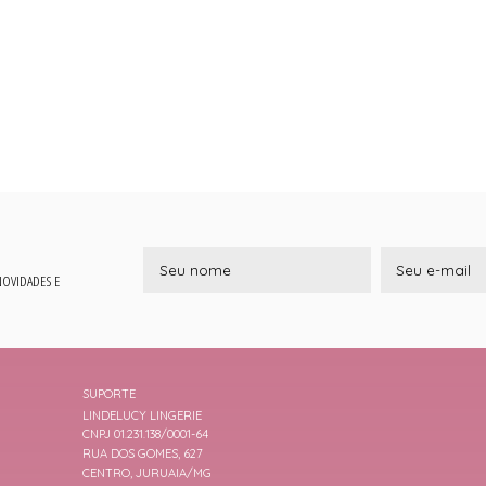
 NOVIDADES E
SUPORTE
LINDELUCY LINGERIE
CNPJ 01.231.138/0001-64
RUA DOS GOMES, 627
CENTRO, JURUAIA/MG