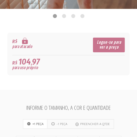
R$
Logue-se para
para atacado
ver o preço
104,97
R$
para uso próprio
INFORME O TAMANHO, A COR E QUANTIDADE
+1 PEÇA
-1 PEÇA
PREENCHER A QTDE