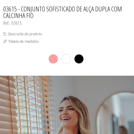
CAMISOLA
TODOS DE OUTLET
CONJUNTO
03615 - CONJUNTO SOFISTICADO DE ALÇA DUPLA COM
CONJUNTO BIQUÍNI
CALCINHA FIO
MAIÔ
PIJAMA DE VERÃO
Ref.: 03615
ROBE
TOP
Descrição do produto
Tabela de medidas