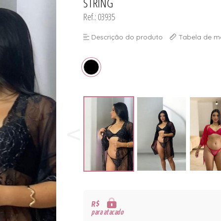
STRING
Ref.: 03935
Descrição do produto
Tabela de m
R$
para atacado