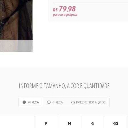
79,98
R$
para uso próprio
INFORME O TAMANHO, A COR E QUANTIDADE
+1 PEÇA
-1 PEÇA
PREENCHER A QTDE
P
M
G
GG