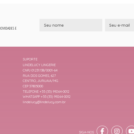
 NOVIDADES E
SUPORTE
LINDELUCY LINGERIE
CNPJ 01.231.138/0001-64
RUA DOS GOMES, 627
CENTRO, JURUAIA/MG
CEP 37805000
TELEFONE +55 (35) 99264-0012
WHATSAPP +55 (35) 99264-0012
lindelucy@lindelucy.com.br