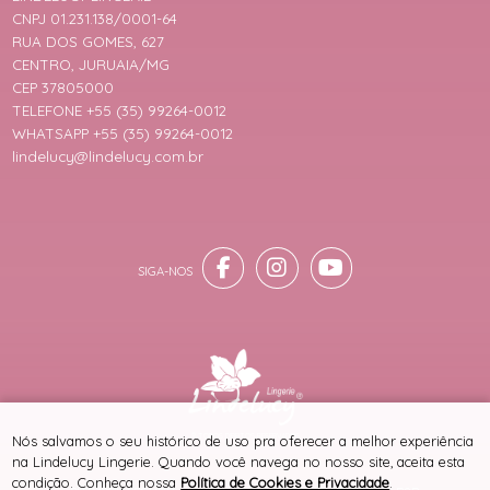
CNPJ 01.231.138/0001-64
RUA DOS GOMES, 627
CENTRO, JURUAIA/MG
CEP 37805000
TELEFONE +55 (35) 99264-0012
WHATSAPP +55 (35) 99264-0012
lindelucy@lindelucy.com.br
® TODOS DIREITOS RESERVADOS
Nós salvamos o seu histórico de uso pra oferecer a melhor experiência
na Lindelucy Lingerie. Quando você navega no nosso site, aceita esta
condição. Conheça nossa
Política de Cookies e Privacidade
.