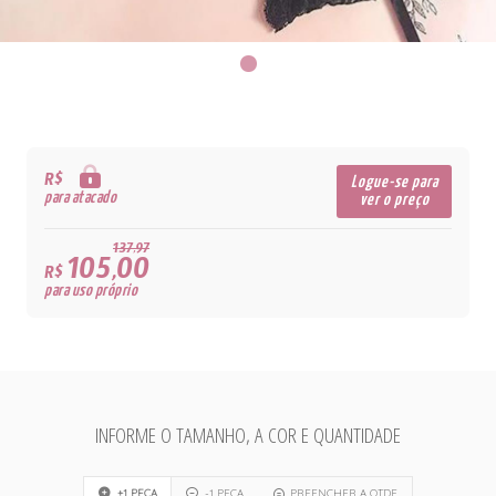
R$
Logue-se para
para atacado
ver o preço
137,97
105,00
R$
para uso próprio
INFORME O TAMANHO, A COR E QUANTIDADE
+1 PEÇA
-1 PEÇA
PREENCHER A QTDE