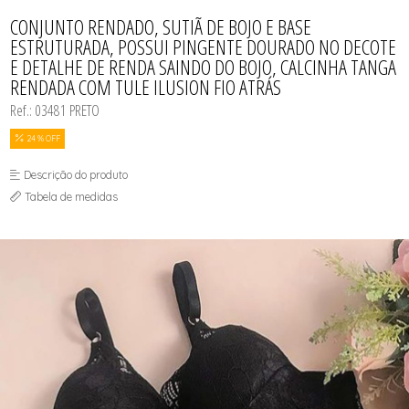
CAMISOLA
TODOS DE OUTLET
CONJUNTO
CONJUNTO RENDADO, SUTIÃ DE BOJO E BASE
CONJUNTO BIQUÍNI
ESTRUTURADA, POSSUI PINGENTE DOURADO NO DECOTE
MAIÔ
E DETALHE DE RENDA SAINDO DO BOJO, CALCINHA TANGA
PIJAMA DE VERÃO
ROBE
RENDADA COM TULE ILUSION FIO ATRÁS
TOP
Ref.: 03481 PRETO
24 % OFF
Descrição do produto
Tabela de medidas