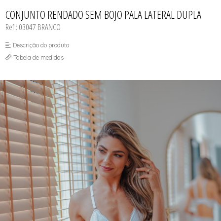
CAMISOLA
TODOS DE OUTLET
CONJUNTO
CONJUNTO RENDADO SEM BOJO PALA LATERAL DUPLA
CONJUNTO BIQUÍNI
Ref.: 03047 BRANCO
MAIÔ
PIJAMA DE VERÃO
ROBE
Descrição do produto
TOP
Tabela de medidas