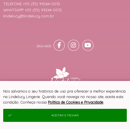
TELEFONE +55 (35) 99264-0012
WHATSAPP +55 (35) 99264-0012
lindelucy@lindelucy.com.br
® TODOS DIREITOS RESERVADOS
Nós salvamos o seu histórico de uso pra oferecer a melhor experiência
na Lindelucy Lingerie. Quando você navega no nosso site, aceita esta
condição. Conheça nossa
Política de Cookies e Privacidade
.
SITE 100% SEGURO
PLATAFORMA B2B
ACEITAR E FECHAR