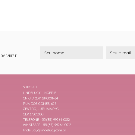
 NOVIDADES E
SUPORTE
LINDELUCY LINGERIE
CNPJ 01.231.138/0001-64
RUA DOS GOMES, 627
CENTRO, JURUAIA/MG
CEP 37805000
TELEFONE +55 (35) 99264-0012
WHATSAPP +55 (35) 99264-0012
lindelucy@lindelucy.com.br