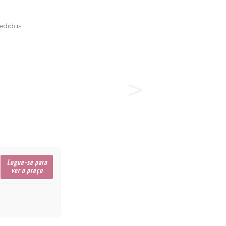
edidas
Logue-se para
ver o preço