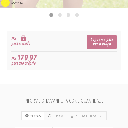
CAMARO
R$
Logue-se para
para atacado
ver o preço
179,97
R$
para uso próprio
INFORME O TAMANHO, A COR E QUANTIDADE
+1 PEÇA
-1 PEÇA
PREENCHER A QTDE