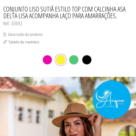
CAMISOLA
TODOS DE OUTLET
CONJUNTO
CONJUNTO LISO SUTIÃ ESTILO TOP COM CALCINHA ASA
CONJUNTO BIQUÍNI
DELTA LISA ACOMPANHA LAÇO PARA AMARRAÇÕES.
MAIÔ
PIJAMA DE VERÃO
Ref.: 03692
ROBE
TOP
Descrição do produto
Tabela de medidas