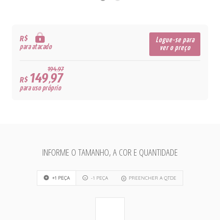
R$
Logue-se para
para atacado
ver o preço
194,97
149,97
R$
para uso próprio
INFORME O TAMANHO, A COR E QUANTIDADE
+1 PEÇA
-1 PEÇA
PREENCHER A QTDE