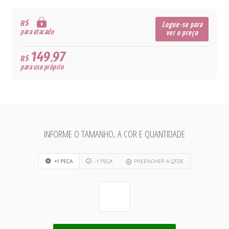
R$
Logue-se para
para atacado
ver o preço
149,97
R$
para uso próprio
INFORME O TAMANHO, A COR E QUANTIDADE
+1 PEÇA
-1 PEÇA
PREENCHER A QTDE