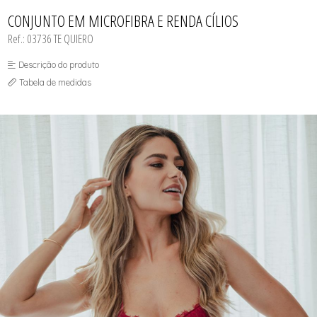
CAMISOLA
TODOS DE OUTLET
CONJUNTO
CONJUNTO EM MICROFIBRA E RENDA CÍLIOS
CONJUNTO BIQUÍNI
Ref.: 03736 TE QUIERO
MAIÔ
PIJAMA DE VERÃO
ROBE
Descrição do produto
TOP
Tabela de medidas