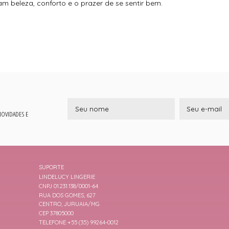
m beleza, conforto e o prazer de se sentir bem.
 NOVIDADES E
SUPORTE
LINDELUCY LINGERIE
CNPJ 01.231.138/0001-64
RUA DOS GOMES, 627
CENTRO, JURUAIA/MG
CEP 37805000
TELEFONE +55 (35) 99264-0012