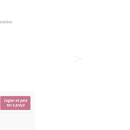
edidas
Logue-se para
ver o preço