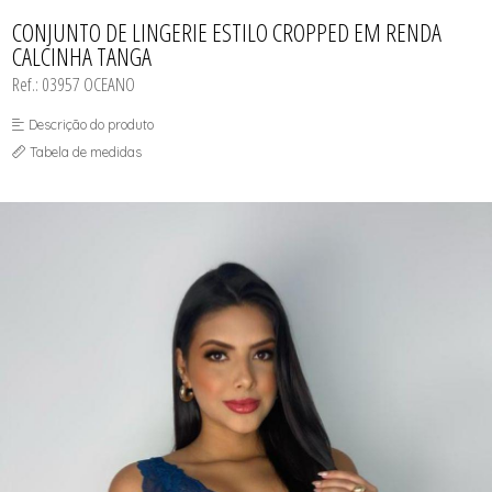
CAMISOLA
TODOS DE OUTLET
CONJUNTO
CONJUNTO DE LINGERIE ESTILO CROPPED EM RENDA
CONJUNTO BIQUÍNI
CALCINHA TANGA
MAIÔ
PIJAMA DE VERÃO
Ref.: 03957 OCEANO
ROBE
TOP
Descrição do produto
Tabela de medidas