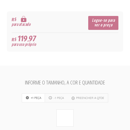
R$
Logue-se para
para atacado
ver o preço
119,97
R$
para uso próprio
INFORME O TAMANHO, A COR E QUANTIDADE
+1 PEÇA
-1 PEÇA
PREENCHER A QTDE