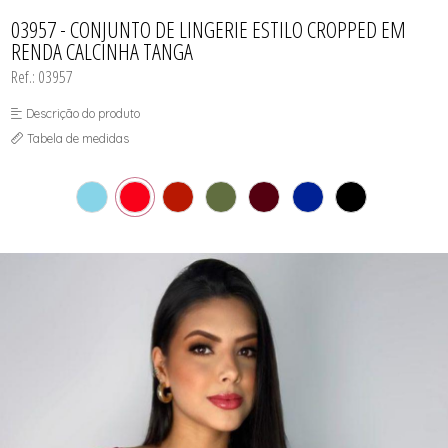
CAMISOLA
TODOS DE OUTLET
CONJUNTO
03957 - CONJUNTO DE LINGERIE ESTILO CROPPED EM
CONJUNTO BIQUÍNI
RENDA CALCINHA TANGA
MAIÔ
PIJAMA DE VERÃO
Ref.: 03957
ROBE
TOP
Descrição do produto
Tabela de medidas