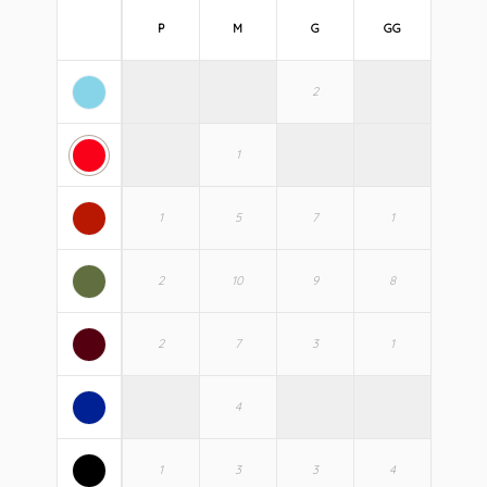
P
M
G
GG