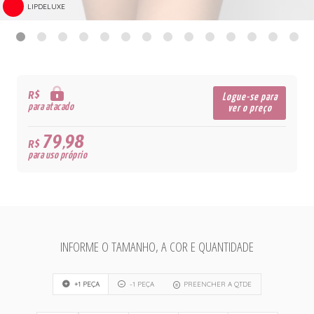
LIPDELUXE
R$
Logue-se para
para atacado
ver o preço
79,98
R$
para uso próprio
INFORME O TAMANHO, A COR E QUANTIDADE
+1 PEÇA
-1 PEÇA
PREENCHER A QTDE