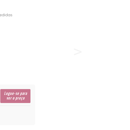
edidas
Logue-se para
ver o preço