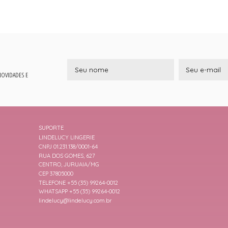
 NOVIDADES E
SUPORTE
LINDELUCY LINGERIE
CNPJ 01.231.138/0001-64
RUA DOS GOMES, 627
CENTRO, JURUAIA/MG
CEP 37805000
TELEFONE +55 (35) 99264-0012
WHATSAPP +55 (35) 99264-0012
lindelucy@lindelucy.com.br