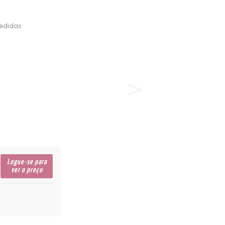
edidas
Logue-se para
ver o preço