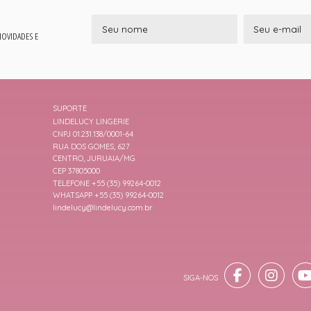
 NOVIDADES E
SUPORTE
LINDELUCY LINGERIE
CNPJ 01.231.138/0001-64
RUA DOS GOMES, 627
CENTRO, JURUAIA/MG
CEP 37805000
TELEFONE +55 (35) 99264-0012
WHATSAPP +55 (35) 99264-0012
lindelucy@lindelucy.com.br