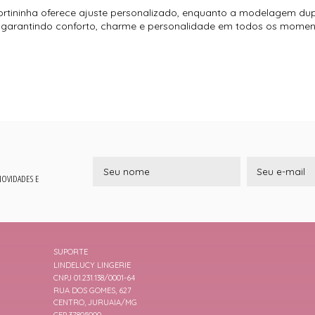
 cortininha oferece ajuste personalizado, enquanto a modelagem dup
a, garantindo conforto, charme e personalidade em todos os moment
 NOVIDADES E
SUPORTE
LINDELUCY LINGERIE
CNPJ 01.231.138/0001-64
RUA DOS GOMES, 627
CENTRO, JURUAIA/MG