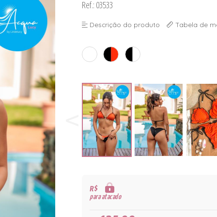
Ref.: 03533
Descrição do produto
Tabela de m
R$
para atacado