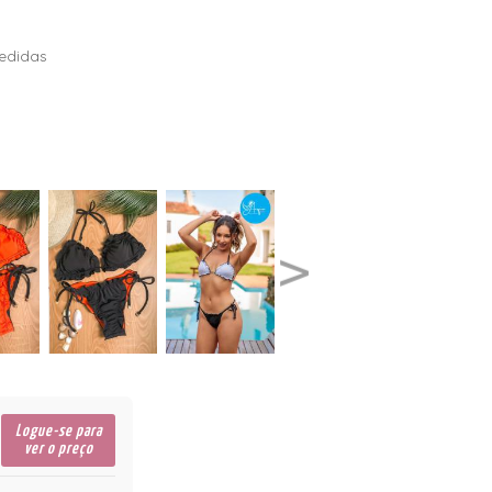
edidas
Logue-se para
ver o preço