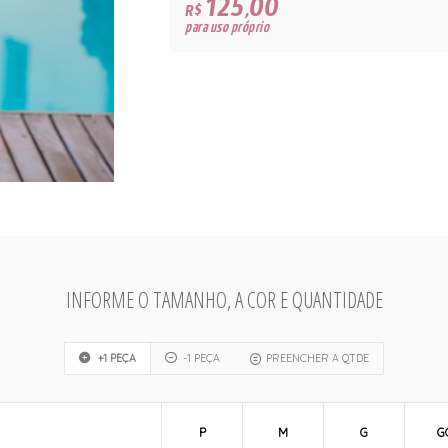
125,00
R$
para uso próprio
INFORME O TAMANHO, A COR E QUANTIDADE
+1 PEÇA
-1 PEÇA
PREENCHER A QTDE
P
M
G
G