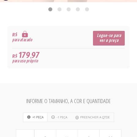
R$
Logue-se para
para atacado
ver o preço
179,97
R$
para uso próprio
INFORME O TAMANHO, A COR E QUANTIDADE
+1 PEÇA
-1 PEÇA
PREENCHER A QTDE