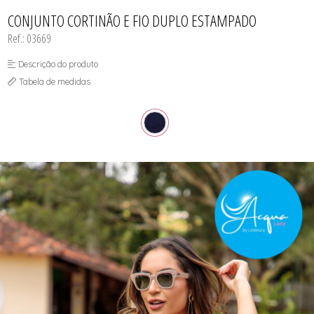
CAMISOLA
TODOS DE OUTLET
CONJUNTO
CONJUNTO CORTINÃO E FIO DUPLO ESTAMPADO
CONJUNTO BIQUÍNI
Ref.: 03669
MAIÔ
PIJAMA DE VERÃO
ROBE
Descrição do produto
TOP
Tabela de medidas