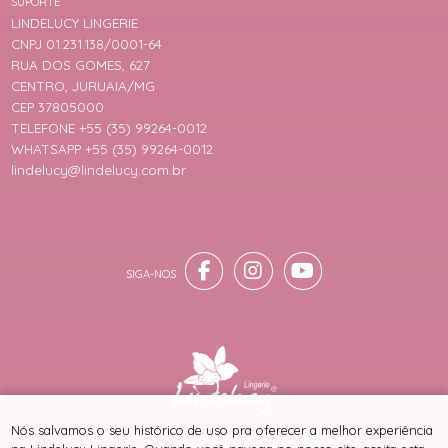
SUPORTE
LINDELUCY LINGERIE
CNPJ 01.231.138/0001-64
RUA DOS GOMES, 627
CENTRO, JURUAIA/MG
CEP 37805000
TELEFONE +55 (35) 99264-0012
WHATSAPP +55 (35) 99264-0012
lindelucy@lindelucy.com.br
® TODOS DIREITOS RESERVADOS
Nós salvamos o seu histórico de uso pra oferecer a melhor experiência