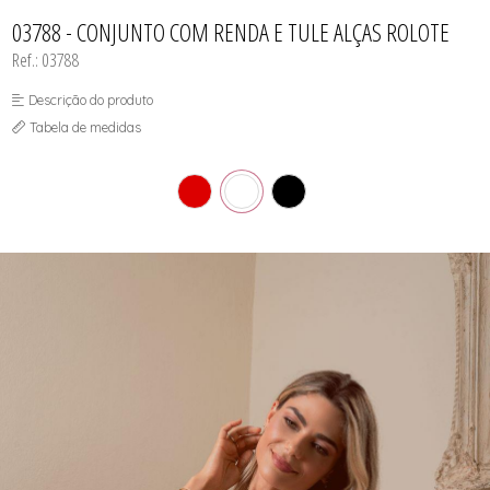
CAMISOLA
TODOS DE OUTLET
CONJUNTO
03788 - CONJUNTO COM RENDA E TULE ALÇAS ROLOTE
CONJUNTO BIQUÍNI
Ref.: 03788
MAIÔ
PIJAMA DE VERÃO
ROBE
Descrição do produto
TOP
Tabela de medidas