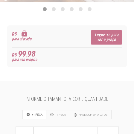
R$
Logue-se para
para atacado
ver o preço
99,98
R$
para uso próprio
INFORME O TAMANHO, A COR E QUANTIDADE
+1 PEÇA
-1 PEÇA
PREENCHER A QTDE