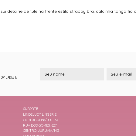
ui detalhe de tule na frente estilo strappy bra, calcinha tanga fio
 NOVIDADES E
SUPORTE
LINDELUCY LINGERIE
CNPJ 01.231.138/0001-64
RUA DOS GOMES, 627
CENTRO, JURUAIA/MG