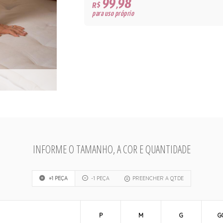
99,98
R$
para uso próprio
INFORME O TAMANHO, A COR E QUANTIDADE
+1 PEÇA
-1 PEÇA
PREENCHER A QTDE
P
M
G
G