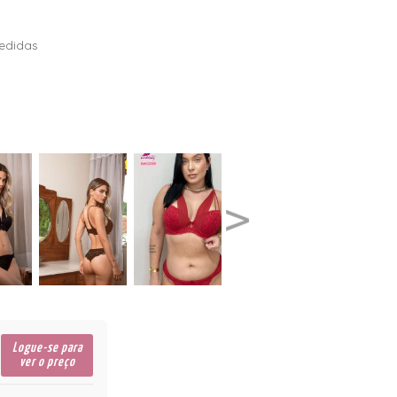
edidas
Logue-se para
ver o preço