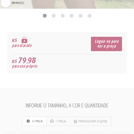
BRANCO.
R$
Logue-se para
para atacado
ver o preço
79,98
R$
para uso próprio
INFORME O TAMANHO, A COR E QUANTIDADE
+1 PEÇA
-1 PEÇA
PREENCHER A QTDE