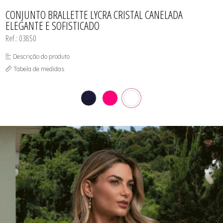
CAMISOLA
TODOS DE OUTLET
CONJUNTO
CONJUNTO BRALLETTE LYCRA CRISTAL CANELADA
CONJUNTO BIQUÍNI
ELEGANTE E SOFISTICADO
MAIÔ
PIJAMA DE VERÃO
Ref.: 03850
ROBE
TOP
Descrição do produto
Tabela de medidas