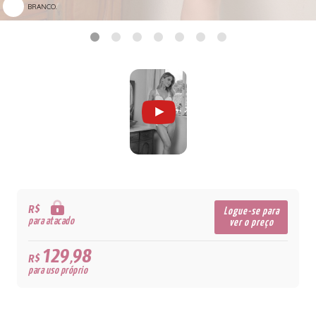
BRANCO.
R$
Logue-se para
para atacado
ver o preço
129,98
R$
para uso próprio