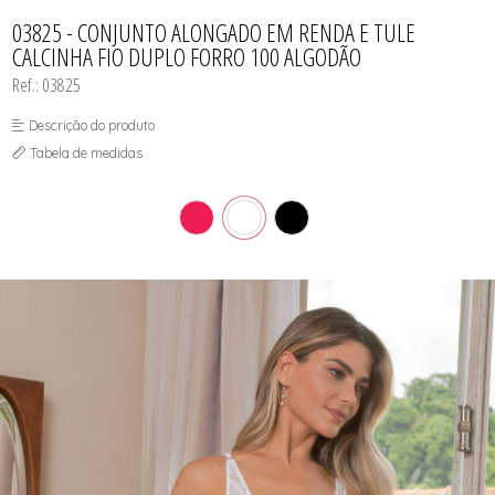
CAMISOLA
TODOS DE OUTLET
CONJUNTO
03825 - CONJUNTO ALONGADO EM RENDA E TULE
CONJUNTO BIQUÍNI
CALCINHA FIO DUPLO FORRO 100 ALGODÃO
MAIÔ
PIJAMA DE VERÃO
Ref.: 03825
ROBE
TOP
Descrição do produto
Tabela de medidas