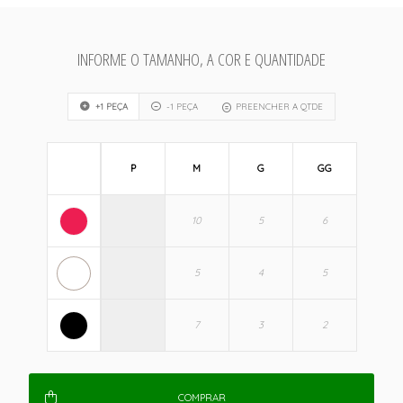
INFORME O TAMANHO, A COR E QUANTIDADE
+1 PEÇA
-1 PEÇA
PREENCHER A QTDE
P
M
G
GG
COMPRAR