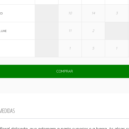
CO
LUXE
COMPRAR
 MEDIDAS
loral delicada, que adornam a parte superior e a barra. As alças 