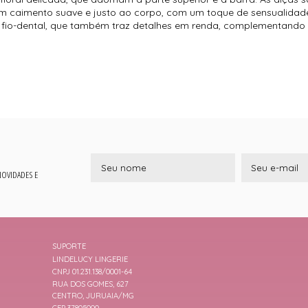
 um caimento suave e justo ao corpo, com um toque de sensualidad
ilo fio-dental, que também traz detalhes em renda, complementan
 NOVIDADES E
SUPORTE
LINDELUCY LINGERIE
CNPJ 01.231.138/0001-64
RUA DOS GOMES, 627
CENTRO, JURUAIA/MG