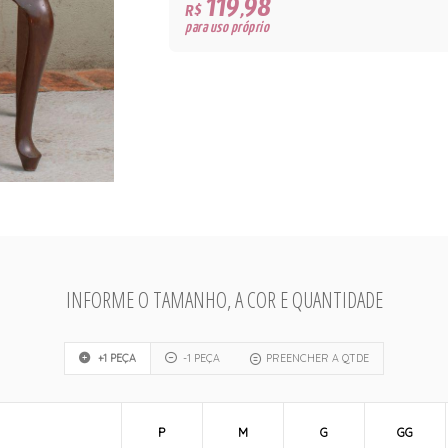
119,98
R$
para uso próprio
INFORME O TAMANHO, A COR E QUANTIDADE
+1 PEÇA
-1 PEÇA
PREENCHER A QTDE
P
M
G
GG