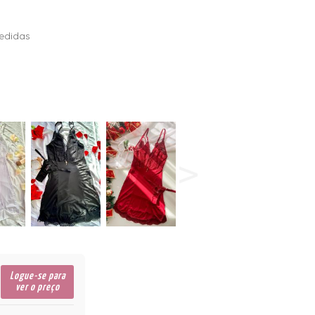
edidas
Logue-se para
ver o preço