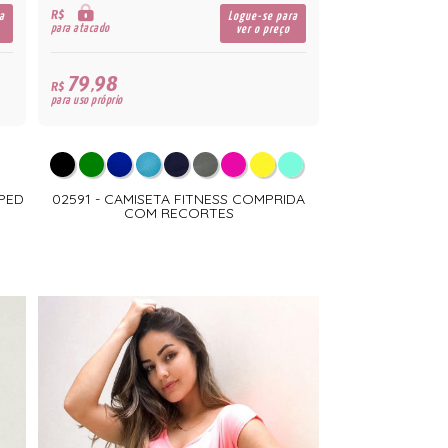
R$
a
Logue-se para
para atacado
ver o preço
79,98
R$
para uso próprio
PPED
02591 - CAMISETA FITNESS COMPRIDA
COM RECORTES