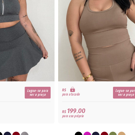
R$
Logue-se para
Logue-se par
para atacado
ver o preço
ver o preço
199,00
R$
para uso próprio