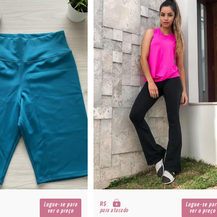
R$
Logue-se para
Logue-se par
para atacado
ver o preço
ver o preço