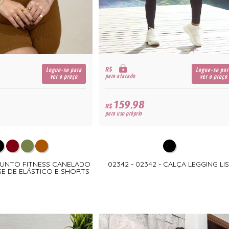
R$
Logue-se para
Logue-se par
para atacado
ver o preço
ver o preço
159,98
R$
para uso próprio
JUNTO FITNESS CANELADO
02342 - 02342 - CALÇA LEGGING LI
E DE ELÁSTICO E SHORTS