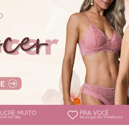
LUCRE MUITO
PRA VOCÊ
UCRE ATÉ 150%
PEÇAS QUE SÃO TENDÊNCIAS!