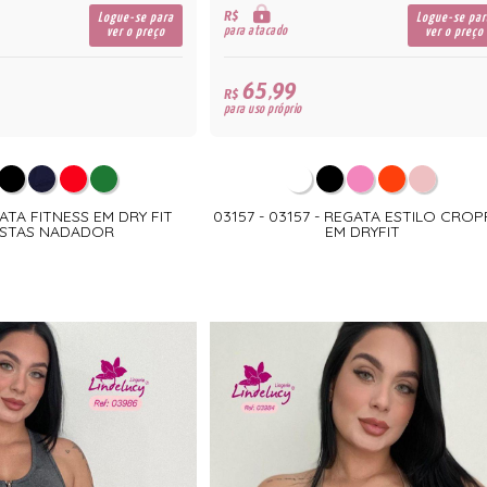
R$
Logue-se para
Logue-se par
para atacado
ver o preço
ver o preço
65,99
R$
para uso próprio
GATA FITNESS EM DRY FIT
03157 - 03157 - REGATA ESTILO CRO
STAS NADADOR
EM DRYFIT