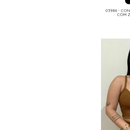
03986 - C
COM Z