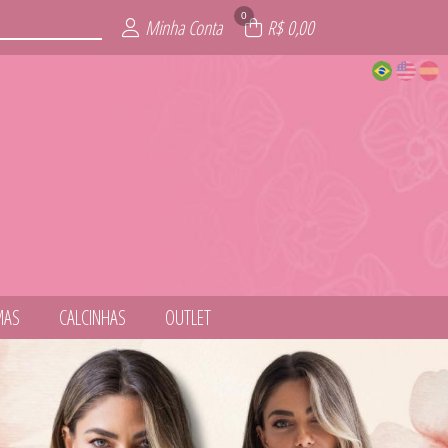
0
Minha Conta
R$ 0,00
MAS
CALCINHAS
OUTLET
NESS
ITE
AIA
AS
IE
L
S
T
S