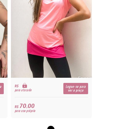
R$
a
Logue-se para
para atacado
ver o preço
70,00
R$
para uso próprio