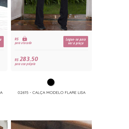
R$
a
Logue-se para
para atacado
ver o preço
283,50
R$
para uso próprio
SA
02615 - CALÇA MODELO FLARE LISA