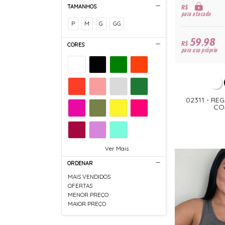
R$
TAMANHOS
para atacado
P
M
G
GG
59,98
R$
CORES
para uso próprio
02311 - RE
CO
Ver Mais
ORDENAR
MAIS VENDIDOS
OFERTAS
MENOR PREÇO
MAIOR PREÇO