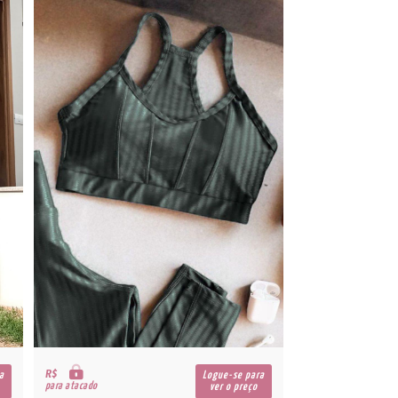
R$
a
Logue-se para
para atacado
ver o preço