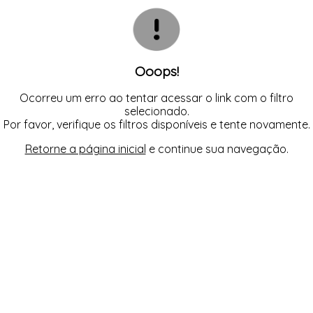
CAMISOLA
TODOS DE OUTLET
CONJUNTO
CONJUNTO BIQUÍNI
MAIÔ
PIJAMA DE VERÃO
ROBE
Ooops!
TOP
Ocorreu um erro ao tentar acessar o link com o filtro
selecionado.
Por favor, verifique os filtros disponíveis e tente novamente.
Retorne a página inicial
e continue sua navegação.