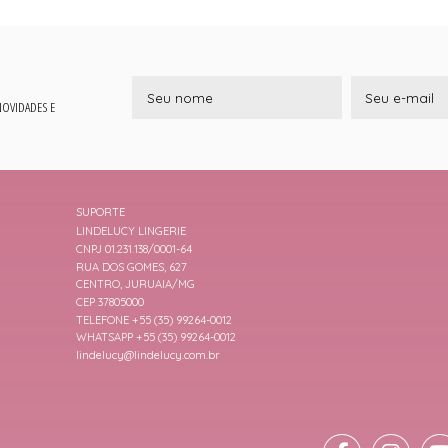
 NOVIDADES E
SUPORTE
LINDELUCY LINGERIE
CNPJ 01.231.138/0001-64
RUA DOS GOMES, 627
CENTRO, JURUAIA/MG
CEP 37805000
TELEFONE +55 (35) 99264-0012
WHATSAPP +55 (35) 99264-0012
lindelucy@lindelucy.com.br