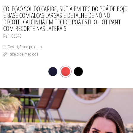
CAMISOLA
TODOS DE OUTLET
CONJUNTO
COLEÇÃO SOL DO CARIBE, SUTIÃ EM TECIDO POÁ DE BOJO
CONJUNTO BIQUÍNI
E BASE COM ALÇAS LARGAS E DETALHE DE NÓ NO
MAIÔ
DECOTE, CALCINHA EM TECIDO POÁ ESTILO HOT PANT
PIJAMA DE VERÃO
ROBE
COM RECORTE NAS LATERAIS
TOP
Ref.: 03540
Descrição do produto
Tabela de medidas