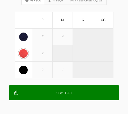
+1 PEÇA
-1 PEÇA
PREENCHER A QTDE
P
M
G
GG
COMPRAR