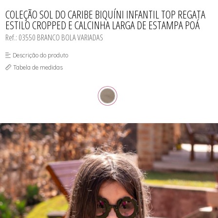
CAMISOLA
TODOS DE OUTLET
CONJUNTO
COLEÇÃO SOL DO CARIBE BIQUÍNI INFANTIL TOP REGATA
CONJUNTO BIQUÍNI
ESTILO CROPPED E CALCINHA LARGA DE ESTAMPA POÁ
MAIÔ
PIJAMA DE VERÃO
Ref.: 03550 BRANCO BOLA VARIADAS
ROBE
TOP
Descrição do produto
Tabela de medidas