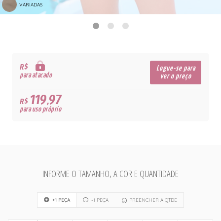
VARIADAS
R$
Logue-se para
para atacado
ver o preço
119,97
R$
para uso próprio
INFORME O TAMANHO, A COR E QUANTIDADE
+1 PEÇA
-1 PEÇA
PREENCHER A QTDE