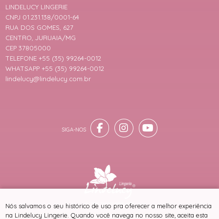
LINDELUCY LINGERIE
CNPJ 01.231.138/0001-64
RUA DOS GOMES, 627
CENTRO, JURUAIA/MG
CEP 37805000
TELEFONE +55 (35) 99264-0012
WHATSAPP +55 (35) 99264-0012
lindelucy@lindelucy.com.br
® TODOS DIREITOS RESERVADOS
Nós salvamos o seu histórico de uso pra oferecer a melhor experiência
na Lindelucy Lingerie. Quando você navega no nosso site, aceita esta